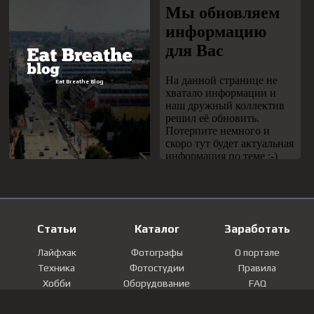
Статьи
Каталог
Заработать
Лайфхак
Фотографы
О портале
Техника
Фотостудии
Правила
Хобби
Оборудование
FAQ
Лайфстайл
Локации
Контакты
Мнение
Фотографии
Регистрация