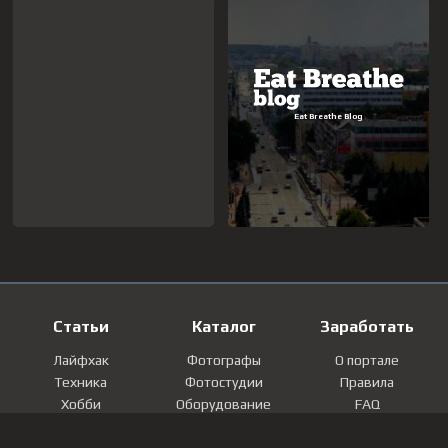
Статьи
Каталог
Заработать
Лайфхак
Фотографы
О портале
Техника
Фотостудии
Правила
Хобби
Оборудование
FAQ
Лайфстайл
Локации
Контакты
Мнение
Фотографии
Регистрация