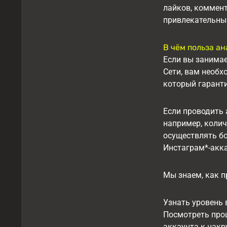
лайков, коммен
привлекательный
В чём польза ан
Если вы занимае
Сети, вам необх
который гаранти
Если проводить
например, коли
осуществлять бо
Инстаграм*-акка
Мы знаем, как п
Узнать уровень 
Посмотреть проц
аккаунта к накр