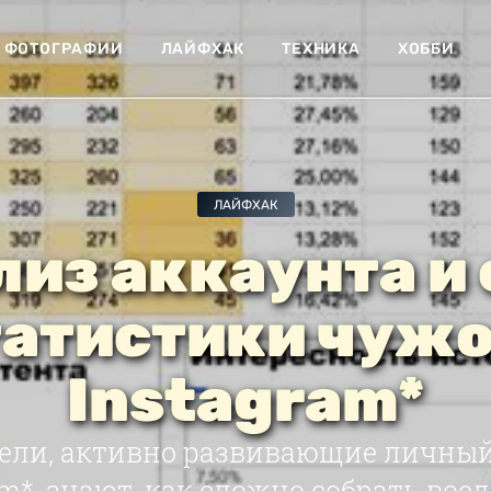
ФОТОГРАФИИ
ЛАЙФХАК
ТЕХНИКА
ХОББИ
ЛАЙФХАК
лиз аккаунта и 
татистики чужо
Instagram*
ели, активно развивающие личный
am*, знают, как сложно собрать вое