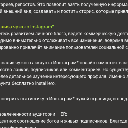
тариев, репостов. Это позволит взять полученную информ
 внешний вид, создавать и постить сторис, которые прив
ализа чужого Instagram*
тесь развитием личного блога, ведёте коммерческую деят
одимо внимательно отслеживать все изменения, вовремя вн
рованно привлечёт внимание пользователей социальной с
 анализ чужого аккаунта Инстаграм*-онлайн самостоятел
чество лайков, подписчиков или комментариев. Но сущест
лее детальное изучение интересующего профиля. Именно э
унта бесплатно InstaHero.
роверить статистику в Инстаграм* чужой страницы, и пред
вовлеченности аудитории – ER;
ентное соотношение ботов и живых подписчиков. Благодар
утке фолловеров.