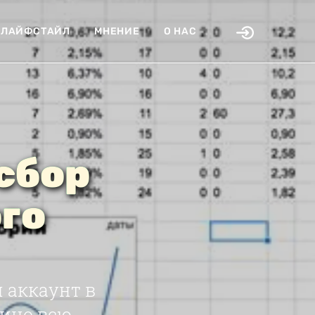
ЛАЙФСТАЙЛ
МНЕНИЕ
О НАС
сбор
го
 аккаунт в
дино всю