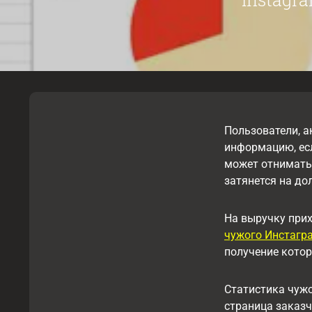
Пользователи, а
информацию, ес
может отнимать 
затянется на до
На выручку прих
чужого Инстагр
получение кото
Статистика чужо
страница заказч