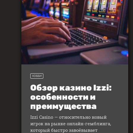
ХОББИ
Обзор казино Izzi:
особенности и
преимущества
Izzi Casino — относительно новый
игрок на рынке онлайн-гемблинга,
который быстро завоёвывает