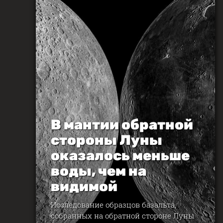
В мантии обратной
стороны Луны
оказалось меньше
воды, чем на
видимой
Исследование образцов базальта,
собранных на обратной стороне Луны