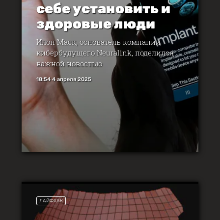
себе установить и
здоровые люди
Илон Маск, основатель компании
кибербудущего Neuralink, поделился
важной новостью
18:54 4 апреля 2025
ЛАЙФХАК