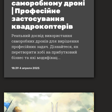
саморобному дроні
| Професійне
застосування
квадрокоптерів
Реальний досвід використання
саморобних дронів для вирішення
професійних задач. Дізнайтеся, як
перетворити хобі на прибутковий
бізнес та які модифікац...
18:39 4 апреля 2025