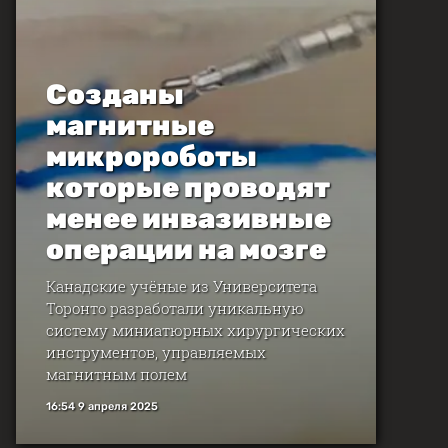
Созданы
магнитные
микророботы
которые проводят
менее инвазивные
операции на мозге
Канадские учёные из Университета
Торонто разработали уникальную
систему миниатюрных хирургических
инструментов, управляемых
магнитным полем
16:54 9 апреля 2025