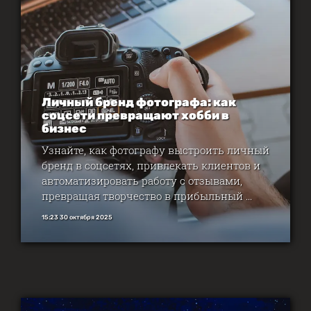
Личный бренд фотографа: как
соцсети превращают хобби в
бизнес
Узнайте, как фотографу выстроить личный
бренд в соцсетях, привлекать клиентов и
автоматизировать работу с отзывами,
превращая творчество в прибыльный ...
15:23 30 октября 2025