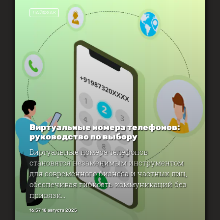
ЛАЙФХАК
Виртуальные номера телефонов:
руководство по выбору
Виртуальные номера телефонов
становятся незаменимым инструментом
для современного бизнеса и частных лиц,
обеспечивая гибкость коммуникаций без
привязк...
16:57 18 августа 2025