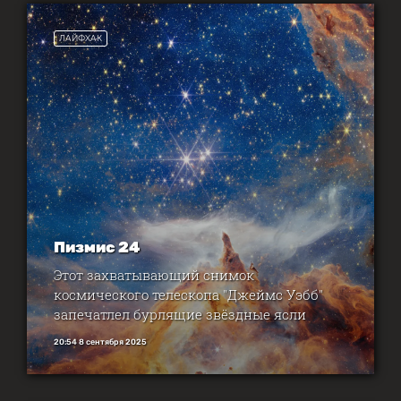
ЛАЙФХАК
Пизмис 24
Этот захватывающий снимок
космического телескопа "Джеймс Уэбб"
запечатлел бурлящие звёздные ясли
20:54 8 сентября 2025