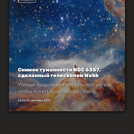
ЛАЙФХАК
Снимок туманности NGC 6357,
сделанный телескопом Webb
Учёные продолжают изучать этот регион,
чтобы понять пределы масс звёзд
22:54 23 сентября 2025