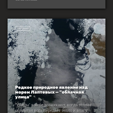
ЛАЙФХАК
Редкое природное явление над
морем Лаптевых — "облачная
улица"
"Улицы" в небе возникают, когда тёплая
открытая вода передает тепло и влагу