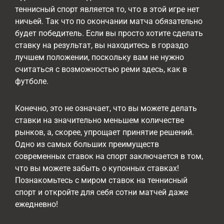
теннисный спорт является то, что в этой игре нет
ничьей. Так что по окончании матча обязательно
будет победитель. Если вы просто хотите сделать
ставку на результат, вы находитесь в гораздо
лучшем положении, поскольку вам не нужно
считаться с возможностью реми здесь, как в
футболе.
Конечно, это не означает, что вы можете делать
ставки на значительно меньшем количестве
рынков, а, скорее, упрощает принятие решений.
Одно из самых больших преимуществ
современных ставок на спорт заключается в том,
что вы можете забыть о купонных ставках!
Познакомьтесь с миром ставок на теннисный
спорт и откройте для себя сотни матчей даже
ежедневно!