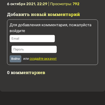
6 октября 2021, 22:29
| Просмотры:
792
Добавить новый комментарий
Для добавления комментария, пожалуйста
войдите
или
создайте аккаунт
Войти
0 комментариев