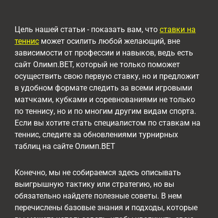
Цель нашей статьи - показать вам, что
ставки на
теннис
может осилить любой желающий, вне
зависимости от профессии и навыков, ведь есть
сайт Олимп.BET, который не только поможет
осуществить свою первую ставку, но и предложит
в удобном формате следить за всеми игровыми
матчками, кубками и соревнованиями не только
по теннису, но и по многим другим видам спорта.
Если вы хотите стать специалистом по ставкам на
теннис, следите за обновлениями турнирных
таблиц на сайте Олимп.BET
Конечно, мы не собираемся здесь описывать
выигрышную тактику или стратегию, но вы
обязательно найдете полезные советы. В нем
перечислены базовые знания и подходы, которые