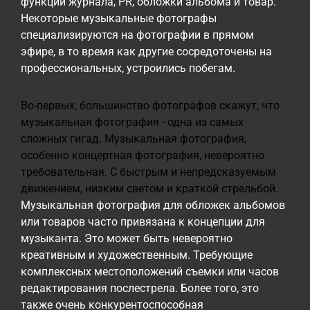
функции журнала, PR, обложки альбома и товар.
Некоторые музыкальные фотографы
специализируются на фотографии в прямом
эфире, в то время как другие сосредоточены на
профессиональных, устроились побегам.
Во-первых, большинство фотографов скажут, что
музыкальная фотография - одна из самых
сложных гигад. Музыкальная фотография,
особенно концертная фотография, невероятно
требовательная. С быстрым и непредсказуемым
движением, низким светом и краткой стрельбой.
Музыкальная фотография для обложек альбомов
или товаров часто привязана к концепции для
музыканта. Это может быть невероятно
креативным и художественным. Требующие
комплексных местоположений съемки или часов
редактирования послестрела. Более того, это
также очень конкурентоспособная