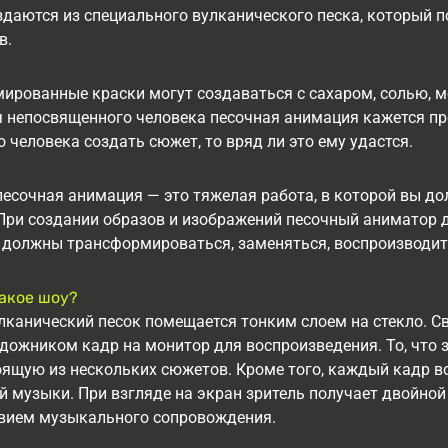
даются из специального вулканического песка, который по
в.
мированные краски могут создаваться с сахаром, солью,
 непосвященного человека песочная анимация кажется пр
о человека создать сюжет, то вряд ли это ему удастся.
 песочная анимация — это тяжелая работа, в которой вы 
При создании образов и изображений песочный аниматор д
 должны трансформироваться, заменяться, воспроизводить
такое шоу?
канический песок помещается тонким слоем на стекло. Св
ожником кадр на монитор для воспроизведения. То, что з
оящую из нескольких сюжетов. Кроме того, каждый кадр в
 музыки. При взгляде на экран зритель получает двойной
твием музыкального сопровождения.