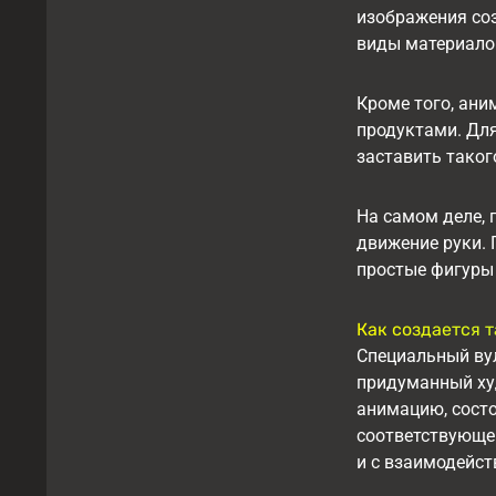
изображения соз
виды материало
Кроме того, ани
продуктами. Для
заставить таког
На самом деле,
движение руки. 
простые фигуры
Как создается 
Специальный вул
придуманный худ
анимацию, сост
соответствующей
и с взаимодейс