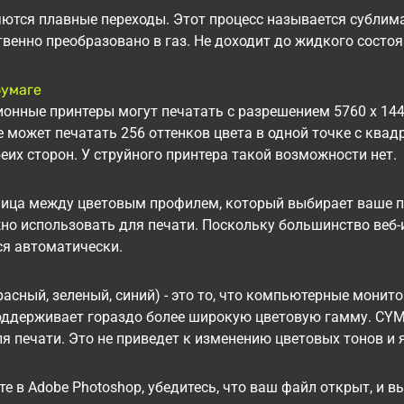
ются плавные переходы. Этот процесс называется сублим
венно преобразовано в газ. Не доходит до жидкого состоя
бумаге
онные принтеры могут печатать с разрешением 5760 x 14
е может печатать 256 оттенков цвета в одной точке с квад
еих сторон. У струйного принтера такой возможности нет.
ница между цветовым профилем, который выбирает ваше п
жно использовать для печати. Поскольку большинство веб
ся автоматически.
асный, зеленый, синий) - это то, что компьютерные монит
ддерживает гораздо более широкую цветовую гамму. CYMK
я печати. Это не приведет к изменению цветовых тонов и
те в Adobe Photoshop, убедитесь, что ваш файл открыт, и