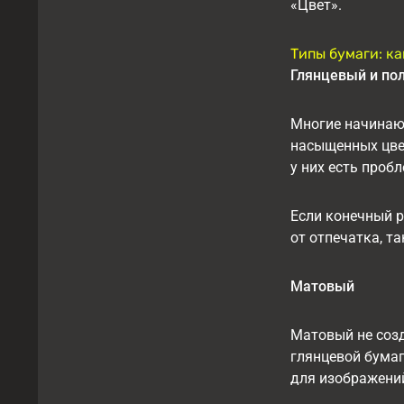
«Цвет».
Типы бумаги: к
Глянцевый и по
Многие начина
насыщенных цвет
у них есть проб
Если конечный р
от отпечатка, та
Матовый
Матовый не созд
глянцевой бума
для изображений