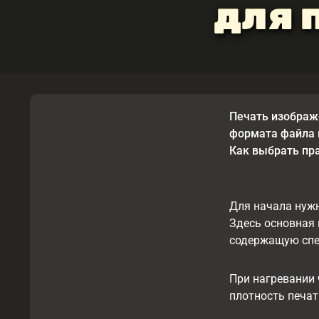
для 
Печать изображе
формата файла 
Как выбрать пра
Для начала нужн
Здесь основная 
содержащую спе
При нагревании 
плотность печа