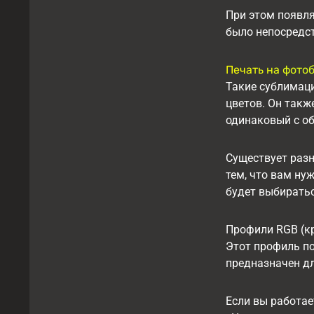
При этом появля
было непосредст
Печать на фото
Такие сублимаци
цветов. Он такж
одинаковый с об
Существует раз
тем, что вам ну
будет выбирать
Профили RGB (кр
Этот профиль по
предназначен дл
Если вы работае