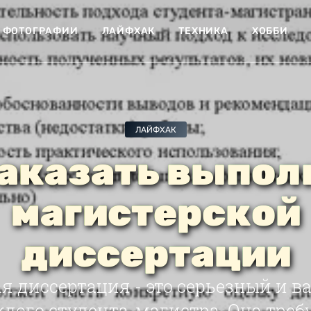
ФОТОГРАФИИ
ЛАЙФХАК
ТЕХНИКА
ХОББИ
ЛАЙФХАК
заказать выпол
магистерской
диссертации
я диссертация - это серьезный и в
дого студента-магистра. Она треб