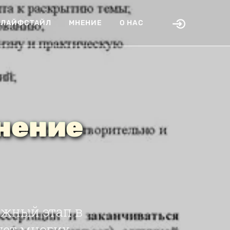
ЛАЙФСТАЙЛ
МНЕНИЕ
О НАС
нение
ажный этап в
ует многих