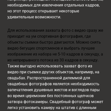
необходимых для извлечения отдельных кадров,
но этот процесс открывает некоторые
удивительные возможности.
Для использования захвата фото с видео сразу же
приходит на ум спортивная фотография, где
объекты съемки быстро двигаются. Можно снять
видео бегущих спортсменов и выбрать лучшее
изображение из набора не 5-10 кадров в секунду, а
из непрерывного потока из 30 кадров в секунду.
Также выгодно использовать захват фото из
видео при съемке других объектов, например, на
свадьбах. Распространенной дилеммой для
свадебных фотографов является необходимость
запечатления душевных жестов и взглядов пары
во время церемонии без постоянных щелчков
затвора фотокамеры. Свадебный фотограф может
легко установить камеру на штатив с длинным