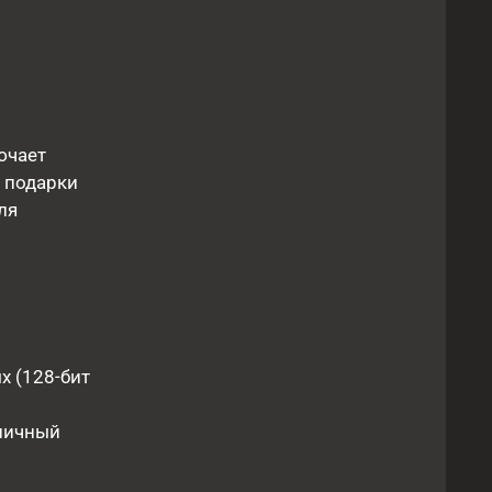
ючает
 подарки
ля
х (128-бит
 личный