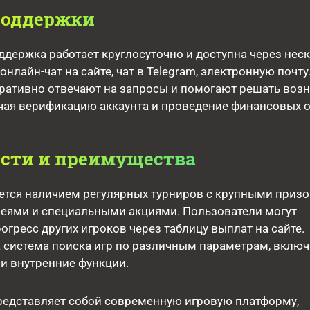
поддержки
ддержка работает круглосуточно и доступна через нес
онлайн-чат на сайте, чат в Telegram, электронную почту
ративно отвечают на запросы и помогают решать во
чая верификацию аккаунта и проведение финансовых 
сти и преимущества
ется наличием регулярных турниров с крупными приз
реями и специальными акциями. Пользователи могут
огресс других игроков через таблицу выплат на сайте.
 система поиска игр по различным параметрам, включ
и внутренние функции.
представляет собой современную игровую платформу,