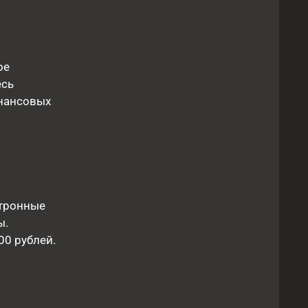
ое
есь
инансовых
ктронные
ы.
00 рублей.