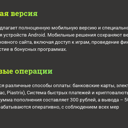
ая версия
длагает полноценную мобильную версию и специальн
 устройств Android. Мобильные решения сохраняют в
овного сайта, включая доступ к играм, проведение ф
стие в бонусных программах.
вые операции
я различные способы оплаты: банковские карты, эле
ac, Piastrix), Система быстрых платежей и криптовалют
мма пополнения составляет 300 рублей, а вывода – 5
рабатываются оперативно, с соблюдением всех мер