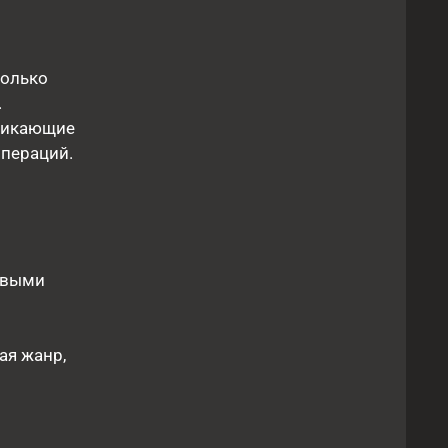
колько
.
зникающие
операций.
овыми
ая жанр,