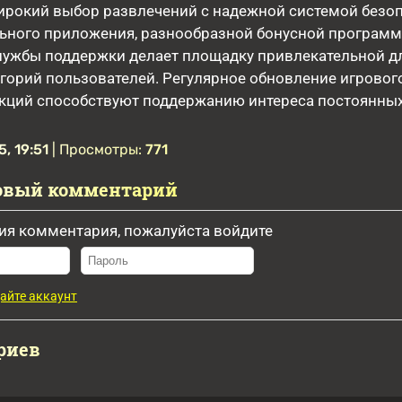
рокий выбор развлечений с надежной системой безоп
ьного приложения, разнообразной бонусной программ
лужбы поддержки делает площадку привлекательной д
горий пользователей. Регулярное обновление игровог
акций способствуют поддержанию интереса постоянных
, 19:51
| Просмотры:
771
овый комментарий
ия комментария, пожалуйста войдите
айте аккаунт
риев