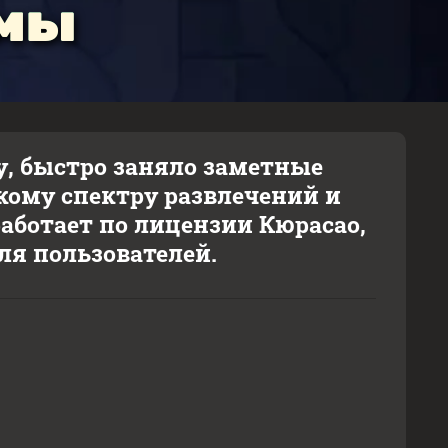
рмы
ду, быстро заняло заметные
кому спектру развлечений и
аботает по лицензии Кюрасао,
ля пользователей.