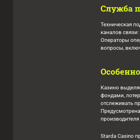
Служба 
Техническая по
каналов связи: 
Операторы опе
вопросы, вклю
Особенно
Казино выделя
фондами, лоте
отслеживать пр
Предусмотрена
производителя 
Starda Casino 