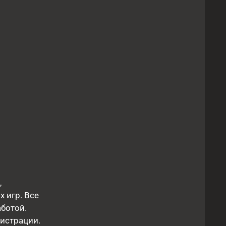
,
 игр. Все
ботой.
истрации.