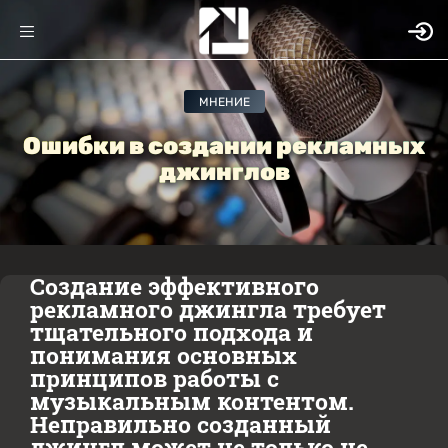
МНЕНИЕ
Ошибки в создании рекламных
джинглов
Создание эффективного
рекламного джингла требует
тщательного подхода и
понимания основных
принципов работы с
музыкальным контентом.
Неправильно созданный
джингл может не только не