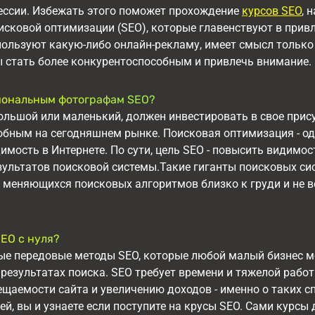
ессии. Избежать этого поможет прохождение
курсов SEO
, 
исковой оптимизации (SEO), которые главенствуют в прив
ользуют какую-либо онлайн-рекламу, имеет смысл только 
ы стать более конкурентоспособным и привлечь внимание.
иональным фотографам SEO?
ольшой или маленький, должен инвестировать в свое прису
обным на сегодняшнем рынке. Поисковая оптимизация - о
мость в Интернете. По сути, цель SEO - повысить видимос
зультатов поисковой системы.Такие гиганты поисковых сис
 меняющихся поисковых алгоритмов близко к груди и не 
СЕО с нуля?
рые передовые методы SEO, которые любой малый бизнес м
результатах поиска. SEO требует времени и тяжелой работ
щаемости сайта и увеличению доходов - именно о таких с
й, вы и узнаете если поступите на крусы SEO. Сами курсы 