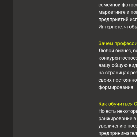
семейной фотос
маркетинге и по
предприятий исп
Интернете, чтоб
Зачем професс
Любой бизнес, б
конкурентоспос
вашу общую види
на страницах ре
своих постоянно
формирования.
Как обучиться 
Но есть некото
ранжирование в 
увеличению посе
предпринимателе