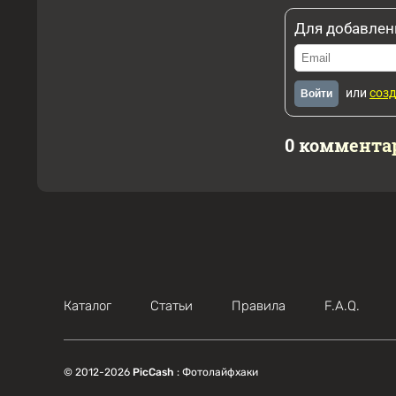
Для добавлен
или
созд
Войти
0 коммента
Каталог
Статьи
Правила
F.A.Q.
© 2012-2026
PicCash
: Фотолайфхаки