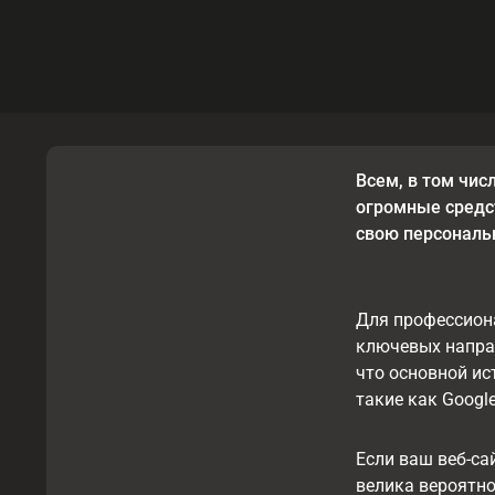
Всем, в том чис
огромные средст
свою персональн
Для профессиона
ключевых направ
что основной ис
такие как Googl
Если ваш веб-са
велика вероятно