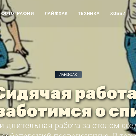
ФОТОГРАФИИ
ЛАЙФХАК
ТЕХНИКА
ХОББИ
ЛАЙФХАК
Сидячая работа
заботимся о сп
и длительная работа за столом соз
 заболеваний позвоночника. В та