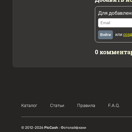
Для добавлен
или
созд
Войти
0 коммента
Каталог
Статьи
Правила
F.A.Q.
© 2012-2026
PicCash
: Фотолайфхаки