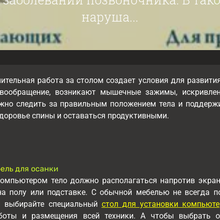
наруша...
лительная работа за столом создает условия для развити
овообращение, возникают мышечные зажимы, искривлен
ажно следить за правильным положением тела и поддержи
доровье спины и оставаться продуктивными.
ель для осанки
компьютером тело должно располагаться напротив экрана
на полу или подставке. С обычной мебелью не всегда п
и выбирайте специальный
стол для установки компьюте
боты и размещения всей техники. А чтобы выбрать о