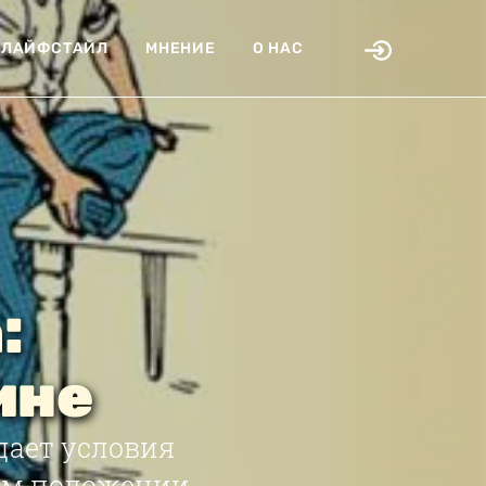
ЛАЙФСТАЙЛ
МНЕНИЕ
О НАС
:
ине
дает условия
ком положении