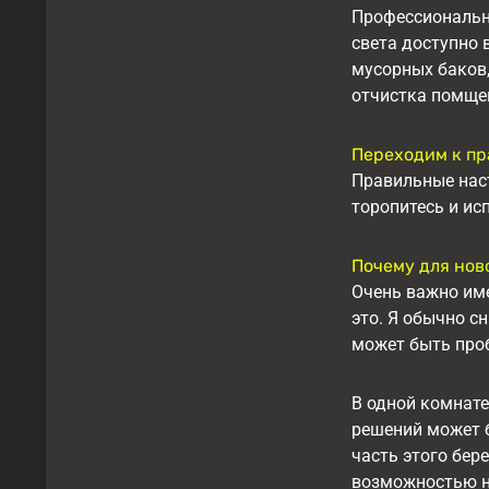
Профессиональны
света доступно 
мусорных баков,
отчистка помще
Переходим к пр
Правильные наст
торопитесь и ис
Почему для нов
Очень важно им
это. Я обычно с
может быть проб
В одной комнате
решений может б
часть этого бер
возможностью на