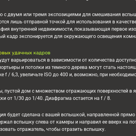
ю с двумя или тремя экспозициями для смешивания вспы
тся лишь отправной точкой для использования в качеств
афия внутренней недвижимости, показывающая первое изоб
ый кадр экспонируется для окружающего освещения комн
рвых удачных кадров
удут варьироваться в зависимости от количества доступ
портьеры и потолки из темного дерева могут стать насто
аже f / 6,3, увеличьте ISO до 400 и, возможно, при необхо
ы, пустой дом с множеством отражающих поверхностей в я
и от 1/30 до 1/40. Диафрагма остается на f / 8.
ия будет сделана с вашей вспышкой, направленной прямо в
ржал вспышку слева от камеры и направил ее вверх на по
зовать отражатель, чтобы отразить вспышку.