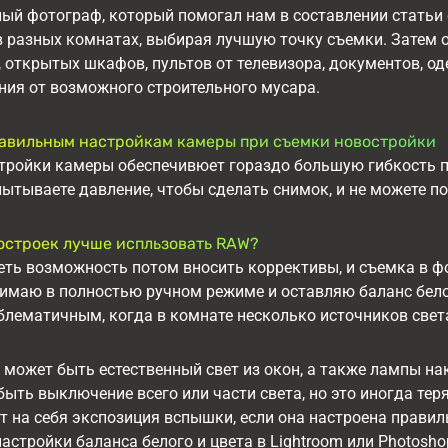
й фотограф, который помогал нам в составлении статьи с
в разных комнатах, выбирая лучшую точку съемки. Затем 
 открытых шкафов, пультов от телевизора, документов, о
ния от возможного строительного мусара.
авильным настройкам камеры при съемки новостройки
ройки камеры обеспечивюет гораздо большую гибкость пр
пытываете давление, чтобы сделать снимок, и не можете 
остроек лучше испльзовать RAW?
еть возможность потом вносить коррективы, и съемка в 
нимаю в полностью ручном режиме и оставляю баланс бело
лематичным, когда в комнате несколько источников света
 может быть естественный свет из окон, а также лампы 
ыть выключение всего или части света, но это иногда те
ет на себя экспозиция вспышки, если она настроена прави
стройки баланса белого и цвета в Lightroom или Photosho