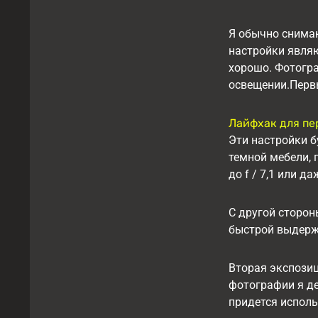
Я обычно снима
настройки являю
хорошо. Фотогр
освещении.Перв
Лайфхак для пе
Эти настройки б
темной мебели, 
до f / 7,1 или д
С другой сторон
быстрой выдержк
Вторая экспозиц
фотографии я де
придется исполь