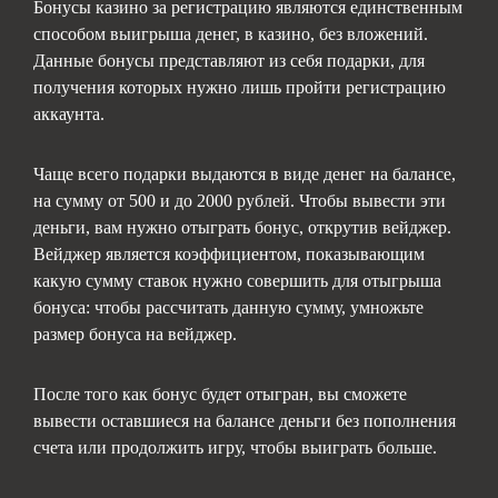
Бонусы казино за регистрацию являются единственным
способом выигрыша денег, в казино, без вложений.
Данные бонусы представляют из себя подарки, для
получения которых нужно лишь пройти регистрацию
аккаунта.
Чаще всего подарки выдаются в виде денег на балансе,
на сумму от 500 и до 2000 рублей. Чтобы вывести эти
деньги, вам нужно отыграть бонус, открутив вейджер.
Вейджер является коэффициентом, показывающим
какую сумму ставок нужно совершить для отыгрыша
бонуса: чтобы рассчитать данную сумму, умножьте
размер бонуса на вейджер.
После того как бонус будет отыгран, вы сможете
вывести оставшиеся на балансе деньги без пополнения
счета или продолжить игру, чтобы выиграть больше.