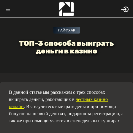
ЛАЙФХАК
ТОП-3 способа выиграть
деньги в казино
В данной статье мы расскажем о трех способах
выиграть деньги, работающих в
честных казино
онлайн
. Вы научитесь выиграть деньги при помощи
бонусов на первый депозит, подарков за регистрацию, а
так же при помощи участия в еженедельных турнирах.