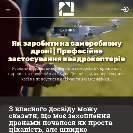
ТЕХНИКА
Як заробити на саморобному
дроні | Професійне
застосування квадрокоптерів
Реальний досвід використання саморобних дронів для
вирішення професійних задач. Дізнайтеся, як перетворити
хобі на прибутковий бізнес та які модифікац...
З власного досвіду можу
сказати, що моє захоплення
дронами почалося як проста
цікавість, але швидко