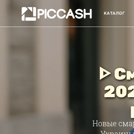
КАТАЛОГ
ᐈ С
202
Новые сма
Украины 