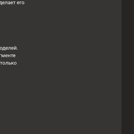
делает его
оделей.
гменте
 только