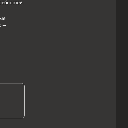
ребностей.
ные
k —