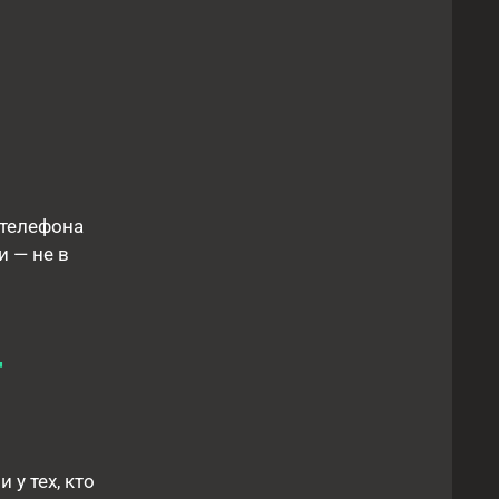
 телефона
и — не в
т
 у тех, кто