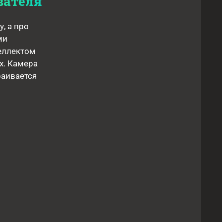
вателя
, а про
ми
еллектом
х. Камера
раивается