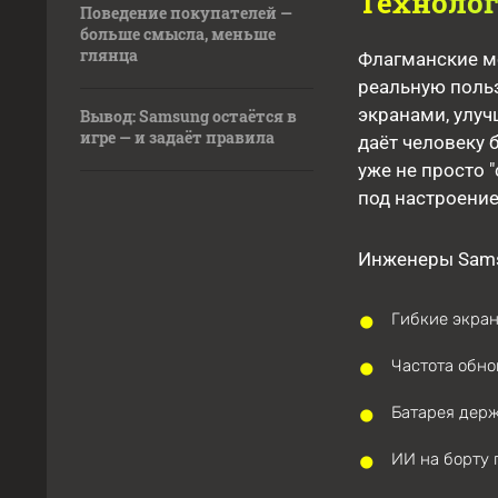
Технолог
Поведение покупателей —
больше смысла, меньше
глянца
Флагманские мо
реальную поль
экранами, улу
Вывод: Samsung остаётся в
игре — и задаёт правила
даёт человеку 
уже не просто 
под настроение
Инженеры Sams
Гибкие экран
Частота обно
Батарея держ
ИИ на борту 