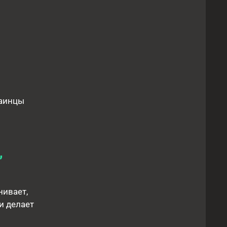
раинцы
,
нивает,
и делает