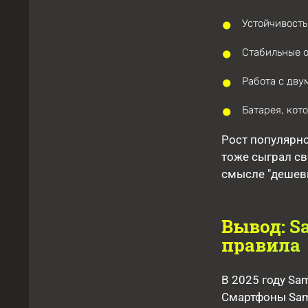
Устойчивость
Стабильные 
Работа с дву
Батарея, кот
Рост популярно
тоже сыграл св
смысле "дешев
Вывод: S
правила
В 2025 году Sam
Смартфоны Sams