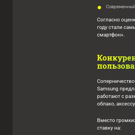
Современный
Согласно оценк
году стали са
смартфон».
Конкурен
пользова
Соперничество 
Samsung предла
работают с раз
облако, аксесс
Вместо громких
ставку на: