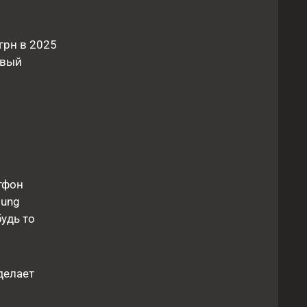
грн в 2025
рвый
тфон
sung
удь то
делает