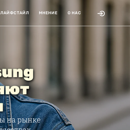
ЛАЙФСТАЙЛ
МНЕНИЕ
О НАС
sung
няют
ы
ы на рынке
уществах,