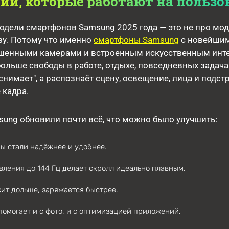
ии, которые работают на пользо
дели смартфонов Samsung 2025 года — это не про моду
зу. Потому что именно
смартфоны Samsung
с новейши
чшенными камерами и встроенным искусственным инт
больше свободы в работе, отдыхе, повседневных задача
"снимает", а распознаёт сцену, освещение, лица и подст
 кадра.
ung обновили почти всё, что можно было улучшить:
ы стали надёжнее и удобнее.
вления до 144 Гц делает скролл идеально плавным.
ит дольше, заряжается быстрее.
помогает и с фото, и с оптимизацией приложений.