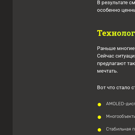
В результате с
особенно ценн
Технолог
Раньше многие
Сейчас ситуац
предлагают так
мечтать.
Вот что стало 
AMOLED-дисп
Многообъект
Стабильная п