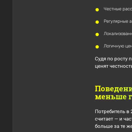
Честные расс
Регулярные а
Локализован
Логичную це
Судя по росту 
ценят честност
Поведени
меньше 
Потребитель в 
считает — и ча
больше за те ж