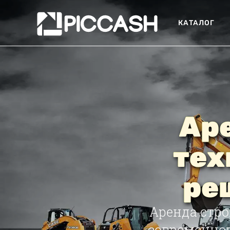
КАТАЛОГ
Ар
тех
ре
Аренда стр
современног