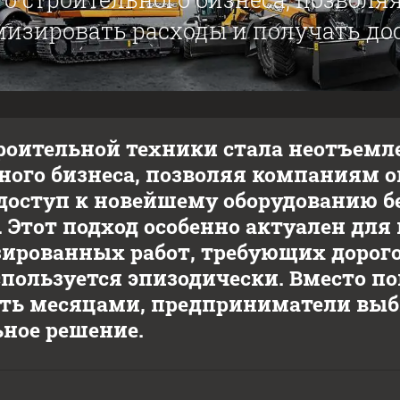
изировать расходы и получать дост
роительной техники стала неотъемл
ного бизнеса, позволяя компаниям 
доступ к новейшему оборудованию 
 Этот подход особенно актуален дл
ированных работ, требующих дорого
спользуется эпизодически. Вместо п
ть месяцами, предприниматели выби
ное решение.