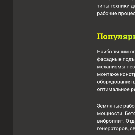
типы техники д
рабочие процес
Популяр
Наибольшим сп
фасадные подъ
механизмы нез
монтаже констр
оборудования в
оптимальное р
Земляные рабо
мощности. Бето
виброплит. От
генераторов, с