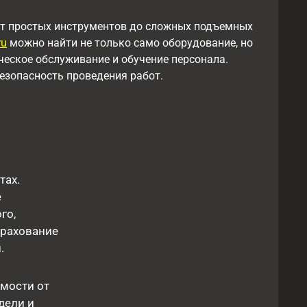
 от простых инструментов до сложных подъемных
ru
можно найти не только само оборудование, но
ческое обслуживание и обучение персонала.
езопасность проведения работ.
тах.
е
го,
трахование
.
имости от
дели и