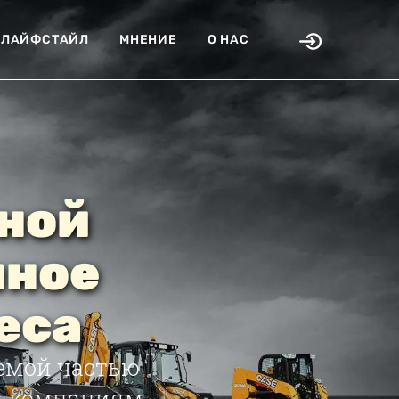
ЛАЙФСТАЙЛ
МНЕНИЕ
О НАС
ной
чное
еса
емой частью
яя компаниям