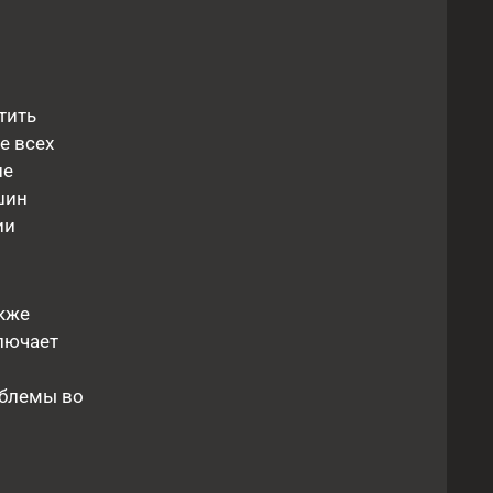
тить
е всех
ие
шин
ии
акже
лючает
облемы во