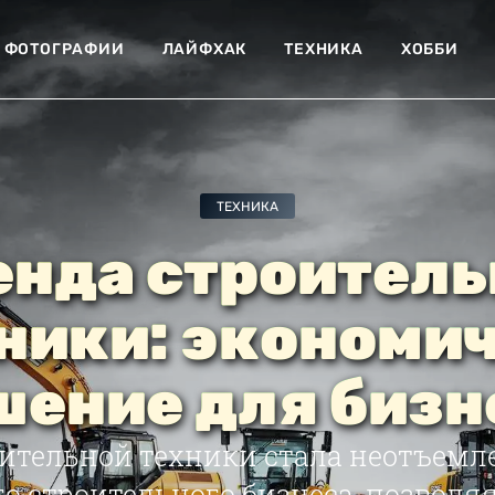
ФОТОГРАФИИ
ЛАЙФХАК
ТЕХНИКА
ХОББИ
ТЕХНИКА
енда строитель
ники: экономи
шение для бизн
оительной техники стала неотъемл
о строительного бизнеса, позвол