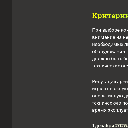
Критерии
При выборе ком
внимание на н
необходимых л
оборудования 
должно быть б
технических ос
Репутация арен
играют важную
оперативную д
техническую п
время эксплуа
1 декабря 2025,