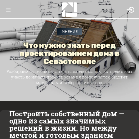
МНЕНИЕ
Что нужно знать перед
проектированием дома в
Севастополе
Разбираем ключевые этапы и важные нюансы, которые стоит
учесть до начала проектирования дома: участок, бюджет,
материалы и выбор архитектора.
Построить собственный дом —
одно из самых значимых
решений в жизни. Но между
мечтой и готовым зданием