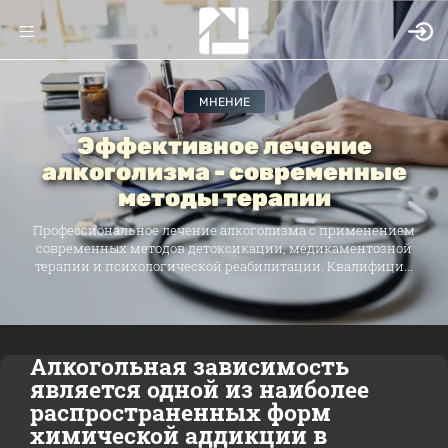
МНЕНИЕ
Эффективное лечение
алкоголизма - современные
методы терапии
Профессиональное лечение алкоголизма с применением
современных методов детоксикации, медикаментозной
терапии и психологической реабилитации. Квалифици...
Алкогольная зависимость
является одной из наиболее
распространенных форм
химической аддикции в