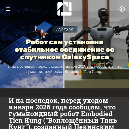
ЛАЙФХАК
Робот сам установил
стабильное соединение со
спутником GalaxySpace
И на последок, перед уходом января 2026 года сообщим, что
гуманоидный робот Embodied Tien Kung...
И на последок, перед уходом
января 2026 года сообщим, что
гуманоидный робот Embodied
Tien Kung ("Воплощённый Тянь
Кунг"), созданный Пекинским