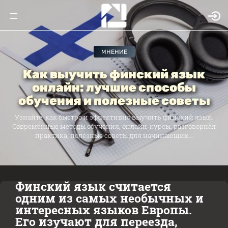
МНЕНИЕ
Как выучить финский язык
онлайн: лучшие способы
обучения и полезные советы
Узнайте, как быстро и эффективно выучить финский язык.
Современные методы обучения, онлайн-курсы, разговорная
практика, полезные советы для начинающих...
Финский язык считается
одним из самых необычных и
интересных языков Европы.
Его изучают для переезда,