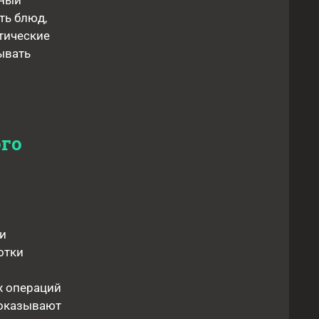
мный
ть блюд,
тические
ывать
го
и
отки
х операций
показывают