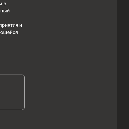
и в
тный
приятия и
ующейся