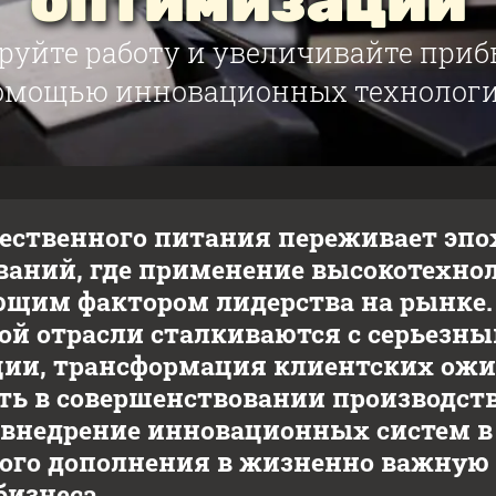
оптимизации
уйте работу и увеличивайте приб
омощью инновационных технологи
ественного питания переживает эп
ваний, где применение высокотехн
щим фактором лидерства на рынке.
ой отрасли сталкиваются с серьезн
ции, трансформация клиентских ож
ть в совершенствовании производст
 внедрение инновационных систем в
ого дополнения в жизненно важную
бизнеса.