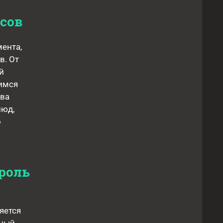
сов
ента,
в. От
й
имся
тва
люд,
о
роль
яется