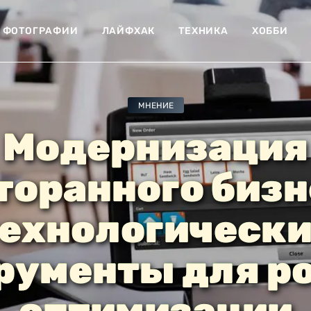
ФОТОГРАФИИ
ЛАЙФХАК
ТЕХНИКА
ХОББИ
МНЕНИЕ
Модернизация
торанного бизн
ехнологическ
рументы для ро