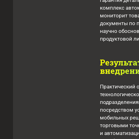
гарантия дета
комплекс авто
мониторит тов
документы по 
научно обосно
продуктовой ли
Результа
внедрен
Практический о
технологическог
подразделения
посредством ус
мобильных реше
торговыми точ
и автоматизац