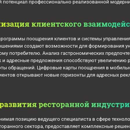
 потенциал профессионально реализованной модерни
изация клиентского взаимодей
рограммы поощрения клиентов и системы управлени
ошениями создают возможности для формирования у
ому потребителю. Анализ гастрономических предпочте
к и адресные предложения способствуют увеличению 
тоты обращений. Цифровые карты поощрения в мобиль
лиентов открывают новые горизонты для адресных ре
развития ресторанной индустр
занимая позицию ведущего специалиста в сфере технол
торанного сектора, предоставляет комплексные решен