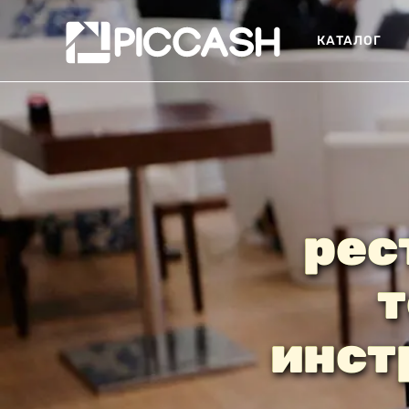
КАТАЛОГ
рес
т
инст