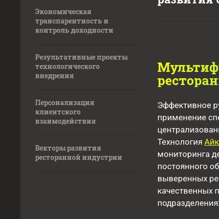
Экономическая
транспарентность и
контроль доходности
Результативные проекты
Мультиф
технологического
внедрения
рестора
Персонализация
Эффективное р
клиентского
применение сп
взаимодействия
централизован
Технология
Айк
Векторы развития
мониторинга д
ресторанной индустрии
постоянного об
выверенных ре
качественных п
подразделениях