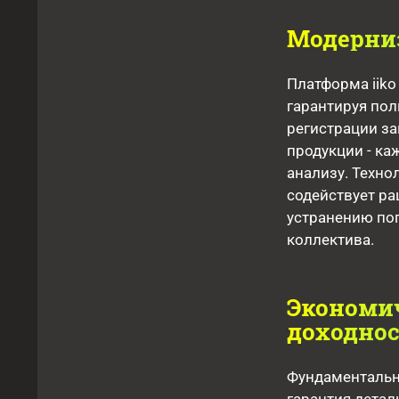
Модерни
Платформа iik
гарантируя пол
регистрации за
продукции - к
анализу. Техно
содействует ра
устранению пог
коллектива.
Экономич
доходно
Фундаментальн