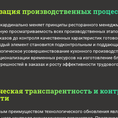
зация производственных процес
o кардинально меняет принципы ресторанного менеджм
ную просматриваемость всех производственных этапо
казов до контроля качественных характеристик готово
аждый элемент становится подконтрольным и поддающ
логическое усовершенствование кухонного производс
ционализации временных ресурсов на изготовление б
решностей в заказах и росту эффективности трудовог
еская транспарентность и конт
сти
ым преимуществом технологического обновления явл