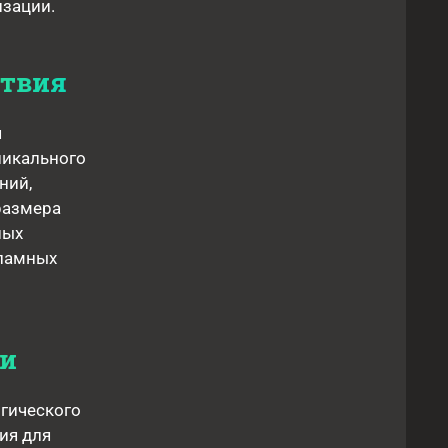
зации.
ствия
я
никального
ний,
размера
ных
кламных
ии
огического
ия для