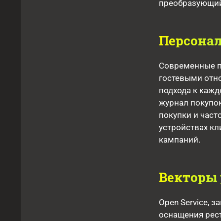
преобразующий
Персонал
Современные п
гостевыми отн
подхода к кажд
журнал покупо
покупки и час
устройствах к
кампаний.
Векторы 
Open Service, 
оснащения рес