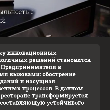
ыльность с
й.
оху инновационных
ологичных решений становится
 Предприниматели в
ыми вызовами: обострение
иданий и насущная
венных процессов. В данном
 ресторане трансформируется
 составляющую устойчивого