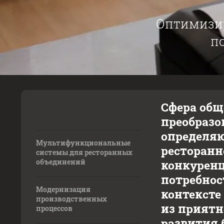
Оптимизир
п
Сфера общ
преобразо
определяю
Мультифункциональные
ресторанн
системы для ресторанных
объединений
конкурен
потребнос
Модернизация
контексте
производственных
из приятн
процессов
развития 