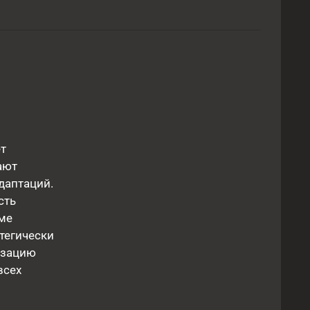
т
ают
даптаций.
сть
ме
тегически
изацию
всех