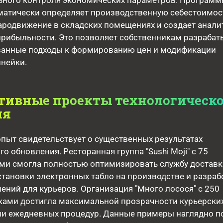
льного контроля экономических параметров. Програм
матически определяет производственную себестоимос
ародвижение в складских помещениях и создает анали
прибыльности. Это позволяет собственникам разрабат
ванные подходы к формированию цен и модификации
нейки.
тивные проекты технологическо
ия
пыт свидетельствует о существенных результатах
о обновления. Ресторанная группа "Sushi Moji" с 75
ми смогла полностью оптимизировать службу доставк
тановки электронных табло на производстве и разраб
ний для курьеров. Организация "Много лосося" с 250
ками достигла максимальной прозрачности курьерски
ии ежедневных процедур. Данные примеры наглядно 