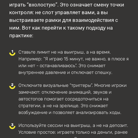
играть “вхолостую”. Это означает смену точки
контроля: не слот управляет вами, а вы
выстраиваете рамки для взаимодействия с
ним. Вот как перейти к такому подходу на
практике:
Ставьте лимит не на выигрыш, а на время.
Например: “Я играю 15 минут, не важно, в плюсе я
или нет - останавливаюсь”. Это снимает
внутреннее давление и отключает спешку.
Отключите визуальные “триггеры”. Многие игроки
замечают: отключение анимаций, звуков и
автостопов помогает сосредоточиться на
стратегии, а не на зрелище. Это снижает
возбуждение и позволяет анализировать ходы.
Используйте сессии на выигрыш, а не на депозит.
Условие простое: играете только на деньги, ранее