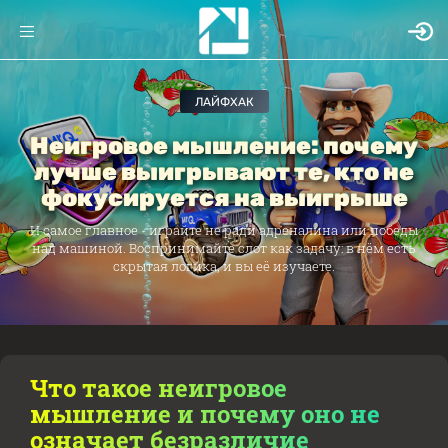
ЛАЙФХАК
Неигровое мышление: почему
лучше выигрывают те, кто не
фокусируется на выигрыше
И самое главное - играйте не ради адреналина или победы
над машиной. Воспринимайте слот как задачу: в нём есть
скрытая логика, и вы её изучаете.
Что такое неигровое
мышление и почему оно не
означает безразличие