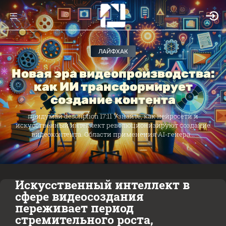
ЛАЙФХАК
Новая эра видеопроизводства:
как ИИ трансформирует
создание контента
придумай description 17:11 Узнайте, как нейросети и
искусственный интеллект революционизируют создание
видеоконтента. Области применения AI-генера...
Искусственный интеллект в
сфере видеосоздания
переживает период
стремительного роста,