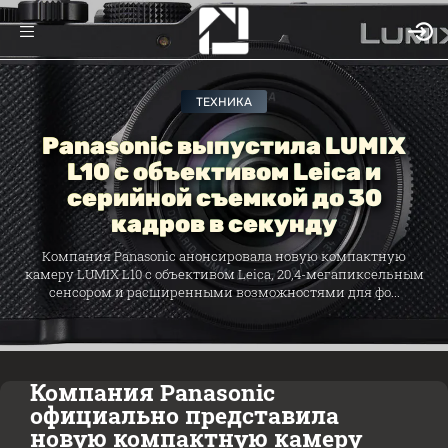
ТЕХНИКА
Panasonic выпустила LUMIX
L10 с объективом Leica и
серийной съемкой до 30
кадров в секунду
Компания Panasonic анонсировала новую компактную
камеру LUMIX L10 с объективом Leica, 20,4-мегапиксельным
сенсором и расширенными возможностями для фо...
Компания Panasonic
официально представила
новую компактную камеру