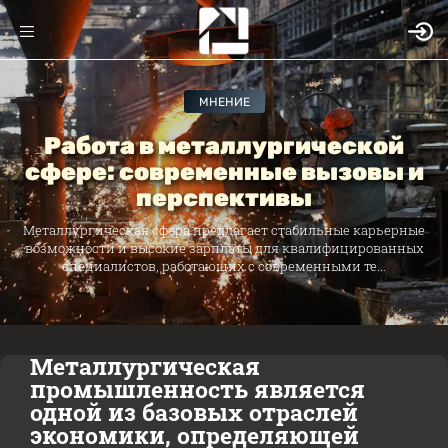
МНЕНИЕ
Работа в металлургической
сфере: современные вызовы и
перспективы
Металлургическая сфера предлагает стабильные карьерные
возможности и высокие зарплаты для квалифицированных
специалистов, работающих с современными те...
Металлургическая
промышленность является
одной из базовых отраслей
экономики, определяющей