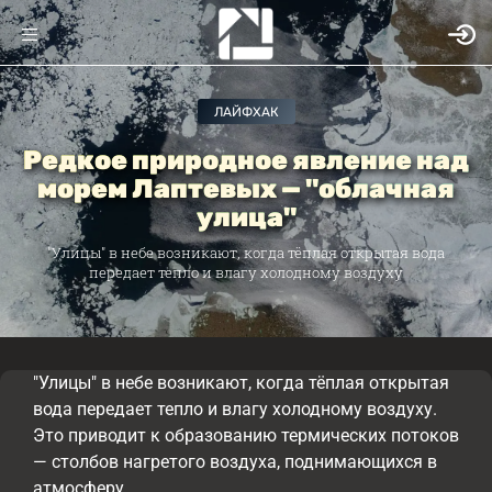
ЛАЙФХАК
Редкое природное явление над
морем Лаптевых — "облачная
улица"
"Улицы" в небе возникают, когда тёплая открытая вода
передает тепло и влагу холодному воздуху
"Улицы" в небе возникают, когда тёплая открытая
вода передает тепло и влагу холодному воздуху.
Это приводит к образованию термических потоков
— столбов нагретого воздуха, поднимающихся в
атмосферу.