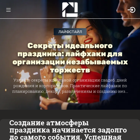
ЛАЙФСТАЙЛ
Секреты идеального
праздника: лайфхаки для
организации незабываемых
торжеств
Узнайте секреты идеальной организации свадеб, дней
рождения и корпоративов. Практические лайфхаки по
планированию, декору, развлечениям и созданию нез...
Создание атмосферы
праздника начинается задолго
до самого события. Успешная