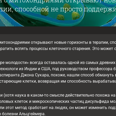
пии, способной не просто поддержи
итохондриями открывают новые горизонты в терапии, спо
ратить вспять процессы клеточного старения. Это может 
ре молодости» всегда оставалась одной из самых древних
технологи из Индии и США, под руководством профессора 
 аспиранта Джона Сукара, похоже, нашли способ обмануть 
 стареющие клетки, возвращая им способность вырабатыва
ии (хотя наука в каком-то смысле действительно похожа на 
оловых клеток и микроскопических частиц дисульфида мо
ли этот метод сработает на людях, он может изменить по
 болезни Альцгеймера.