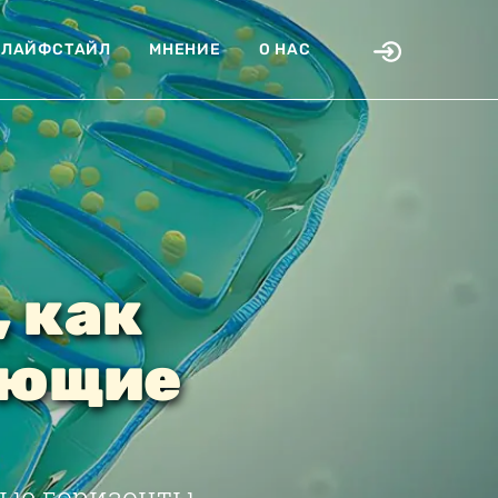
ЛАЙФСТАЙЛ
МНЕНИЕ
О НАС
 как
еющие
ые горизонты