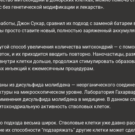
 без генетической модификации и лекарств».
аботы, Джон Сукар, сравнил их подход с заменой батареи 
вы просто ставите новый, полностью заряженный аккумуля
угой способ увеличения количества митохондрий — с пом
еток, и их приходится вводить повторно. Наночастицы, ра
внутри клетки дольше, продолжая стимулировать образова
тых инъекций к ежемесячным процедурам.
аны из дисульфида молибдена — неорганического соедине
туры на микроскопическом уровне. Лаборатория Гахарвар
именения дисульфида молибдена в медицине. В данном слу
тохондриальную активность стволовых клеток.
о подхода весьма широк. Стволовые клетки уже давно ра
ние их способности "подзаряжать" другие клетки может сд