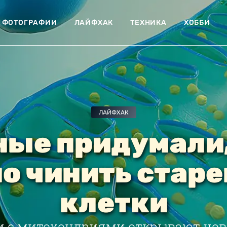
ФОТОГРАФИИ
ЛАЙФХАК
ТЕХНИКА
ХОББИ
ЛАЙФХАК
ные придумали,
о чинить стар
клетки
 с митохондриями открывают нов