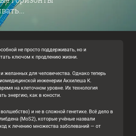
вать...
собной не просто поддерживать, но и
стать ключом к продлению жизни.
 и желанных для человечества. Однако теперь
биомедицинской инженерии Акхилеша К.
время на клеточном уровне. Их технология
ть энергию, как в юности.
волшебство) и не в сложной генетике. Всё дело в
либдена (MoS2), которые учёные назвали
дход к лечению множества заболеваний — от