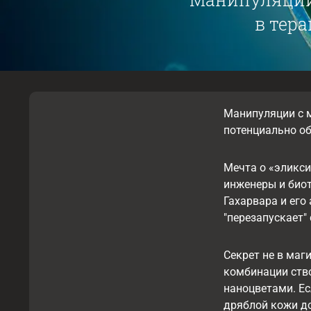
в тера
Манипуляции с м
потенциально об
Мечта о «эликси
инженеры и био
Гахарвара и его
"перезапускает"
Секрет не в маг
комбинации ств
наноцветами. Ес
дряблой кожи до