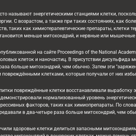
сто называют энергетическими станциями клетки, поско
ргии. С возрастом, а также при таких состояниях, как бол
тв, таких как химиотерапевтические препараты, клетки 
становится меньше митохондрий, и нервные или мышечные
опубликованной на сайте Proceedings of the National Acad
оловых клеток и наночастиц. В присутствии дисульфида м
раза больше митохондрий, чем обычно. Затем эти "заряж
 повреждёнными клетками, которые получали от них изб
питки повреждённые клетки восстанавливали выработку э
 демонстрировали нормализованный уровень энергетическ
рессивных факторов, таких как химиопрепараты. По слова
редавали в два-четыре раза больше митохондрий, чем об
бучили здоровые клетки делиться запасными митохондриям
чество митохондрий в донорских клетках, можно помочь 