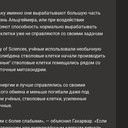
льку именно они вырабатывают большую часть
езнь Альцгеймера, или при воздействии
теряют способность нормально вырабатывать
 клетки уже не справляются со своими задачам
emy of Sciences, учёные использовали необычную
олибдена стволовые клетки начали производить
енные" стволовые клетки помещались рядом со
ыточные митохондрии.
нергии и лучше справлялись со своими
ого обмена и меньше погибали даже под
м учёных, стволовые клетки, усиленные
ычные.
и с более слабыми», — объяснил Гахарвар. «Если
стареющим или повреждённым клеткам вернуть