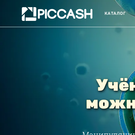
КАТАЛОГ
Учё
можн
Манипуляции