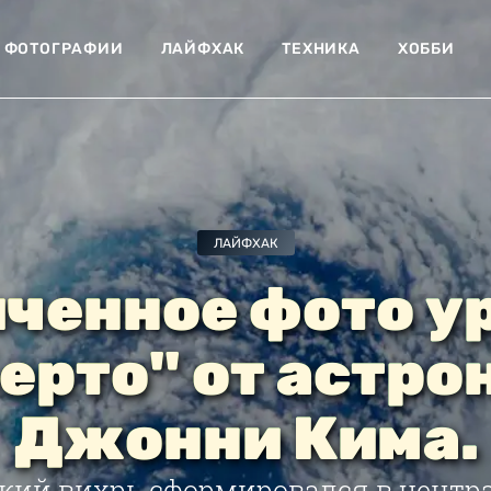
ФОТОГРАФИИ
ЛАЙФХАК
ТЕХНИКА
ХОББИ
ЛАЙФХАК
ченное фото у
ерто" от астро
Джонни Кима.
ский вихрь сформировался в центр