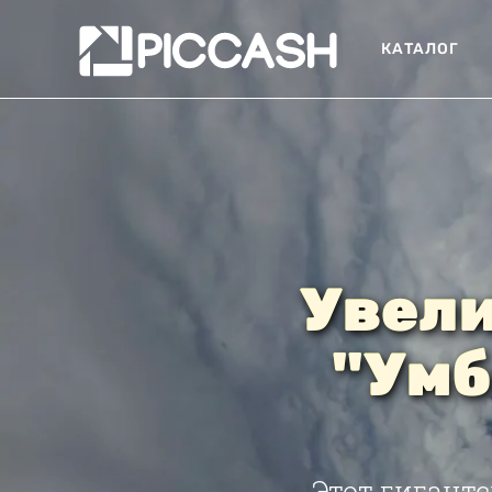
КАТАЛОГ
Увели
"Умб
Этот гигант