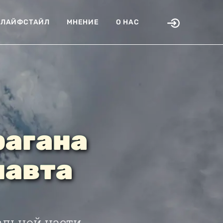
ЛАЙФСТАЙЛ
МНЕНИЕ
О НАС
рагана
навта
альной части