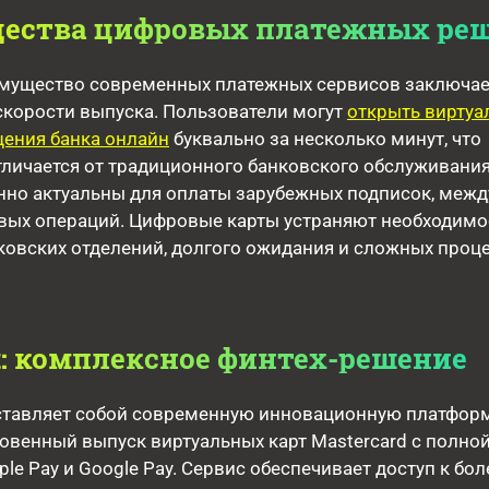
ества цифровых платежных ре
мущество современных платежных сервисов заключает
скорости выпуска. Пользователи могут
открыть виртуа
щения банка онлайн
буквально за несколько минут, что
личается от традиционного банковского обслуживания
нно актуальны для оплаты зарубежных подписок, меж
овых операций. Цифровые карты устраняют необходимо
ковских отделений, долгого ожидания и сложных проц
t: комплексное финтех-решение
дставляет собой современную инновационную платформ
овенный выпуск виртуальных карт Mastercard с полно
le Pay и Google Pay. Сервис обеспечивает доступ к бол