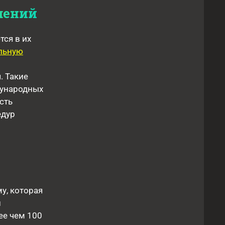
шений
ся в их
льную
. Такие
дународных
сть
едур
у, которая
й
ее чем 100