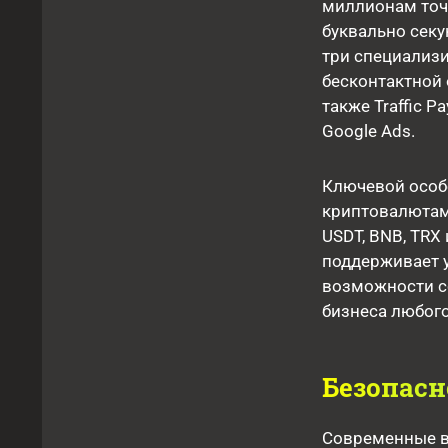
миллионам точе
буквально сек
три специализи
бесконтактной 
также Traffic 
Google Ads.
Ключевой особ
криптовалютами
USDT, BNB, TRX
поддерживает 
возможности с
бизнеса любог
Безопасн
Современные в