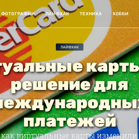
ФОТОГРАФИИ
ЛАЙФХАК
ТЕХНИКА
ХОББИ
ЛАЙФХАК
туальные карты
решение для
международны
платежей
, как виртуальные карты изменили 