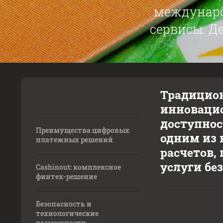
междунаро
сервисы. Д
Традицион
инновацио
доступнос
Преимущества цифровых
одним из 
платежных решений
расчетов,
услуги бе
Cashinout: комплексное
финтех-решение
Безопасность и
технологические
возможности