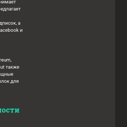
анимает
редлагает
дписок, а
Facebook и
reum,
ut также
мощные
ылок для
ности