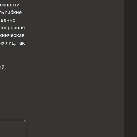
можности
ть гибкие
овенно
Прозрачная
ехническая
х лиц, так
ий,