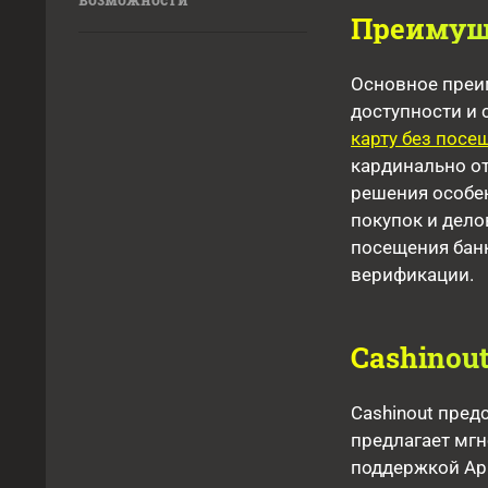
Преимущ
Основное преи
доступности и 
карту без посе
кардинально от
решения особе
покупок и дел
посещения бан
верификации.
Cashinou
Cashinout пре
предлагает мгн
поддержкой App