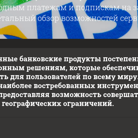
дным платежам и подпискам на 
етальный обзор возможностей сервис
ные банковские продукты постепен
нным решениям, которые обеспечив
ть для пользователей по всему миру
наиболее востребованных инструме
 предоставляя возможность соверша
з географических ограничений.