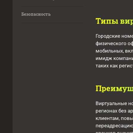
Безопасность
Типы ви
Городские номе
физического о
мобильных, вк
имидж компани
таких как регис
Преимуще
Виртуальные н
регионах без а
клиентам, повы
переадресацию