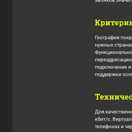
звонков значи
Критерии
География покр
нужных странах
Функциональнос
переадресацию,
подключение и
поддержки особ
Техничес
Для качественн
кбит/с. Виртуа
телефонах и че