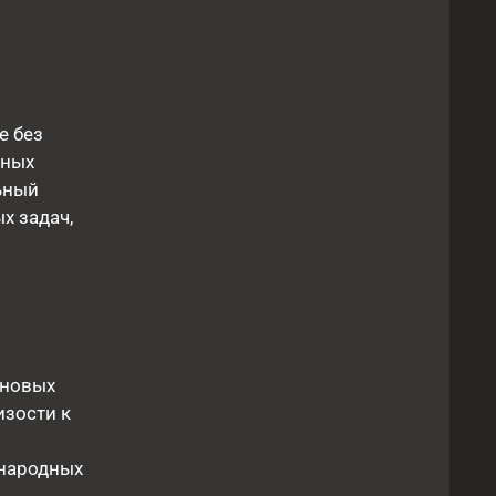
е без
чных
ьный
х задач,
 новых
изости к
ународных