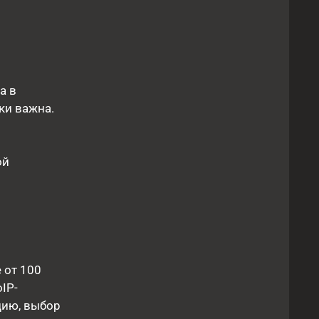
а в
ки важна.
ой
 от 100
IP-
цию, выбор