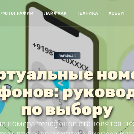
ФОТОГРАФИИ
ЛАЙФХАК
ТЕХНИКА
ХОББИ
ЛАЙФХАК
ртуальные ном
фонов: руково
по выбору
е номера телефонов становятся 
ом для современного бизнеса и ч