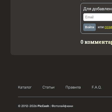
Для добавлен
или
созд
Войти
0 коммента
Каталог
Статьи
Правила
F.A.Q.
© 2012-2026
PicCash
: Фотолайфхаки