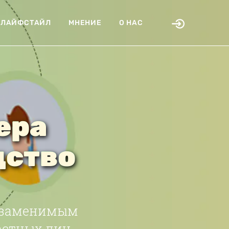
ЛАЙФСТАЙЛ
МНЕНИЕ
О НАС
ера
дство
незаменимым
астных лиц,