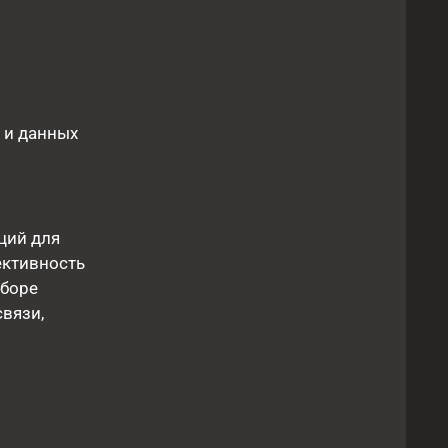
 и данных
ций для
ективность
ыборе
вязи,