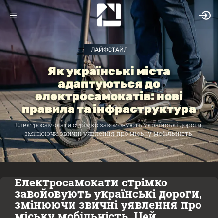
ЛАЙФСТАЙЛ
Як українські міста
адаптуються до
електросамокатів: нові
правила та інфраструктура
Електросамокати стрімко завойовують українські дороги,
змінюючи звичні уявлення про міську мобільність.
Електросамокати стрімко
завойовують українські дороги,
змінюючи звичні уявлення про
міську мобільність. Цей